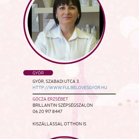
GYŐR
GYŐR, SZABADI UTCA 3.
HTTP://WWW.FULBELOVESGYOR.HU
GÓCZA ERZSÉBET
BRILLANTIN SZÉPSÉGSZALON
06 20 917 8447
KISZÁLLÁSSAL OTTHON IS