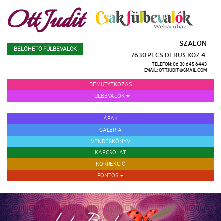
Ott Judit
SZALON
BELŐHETŐ FÜLBEVALÓK
7630 PÉCS DERŰS KÖZ 4.
TELEFON: 06
30 645 6443
EMAIL: OTTJUDIT@GMAIL.COM
BEMUTATKOZÁS
FÜLBEVALÓK
FÜL PIERCING SZÚRÁS
ÁRAK
GALÉRIA
VENDÉGKÖNYV
KAPCSOLAT
KORREKCIÓ
FONTOS