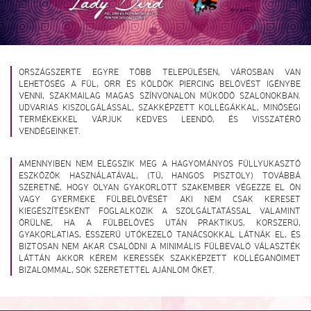
ORSZÁGSZERTE EGYRE TÖBB TELEPÜLÉSEN, VÁROSBAN VAN
LEHETŐSÉG A FÜL, ORR ÉS KÖLDÖK PIERCING BELÖVÉST IGÉNYBE
VENNI, SZAKMAILAG MAGAS SZÍNVONALON MŰKÖDŐ SZALONOKBAN.
UDVARIAS KISZOLGÁLÁSSAL, SZAKKÉPZETT KOLLÉGÁKKAL, MINŐSÉGI
TERMÉKEKKEL VÁRJUK KEDVES LEENDŐ, ÉS VISSZATÉRŐ
VENDÉGEINKET.
AMENNYIBEN NEM ELÉGSZIK MEG A HAGYOMÁNYOS FÜLLYUKASZTÓ
ESZKÖZÖK HASZNÁLATÁVAL, (TŰ, HANGOS PISZTOLY) TOVÁBBÁ
SZERETNÉ, HOGY OLYAN GYAKORLOTT SZAKEMBER VÉGEZZE EL ÖN
VAGY GYERMEKE FÜLBELÖVÉSÉT AKI NEM CSAK KERESET
KIEGÉSZÍTÉSKÉNT FOGLALKOZIK A SZOLGÁLTATÁSSAL VALAMINT
ÖRÜLNE, HA A FÜLBELÖVÉS UTÁN PRAKTIKUS, KORSZERŰ,
GYAKORLATIAS, ÉSSZERŰ UTÓKEZELŐ TANÁCSOKKAL LÁTNÁK EL, ÉS
BIZTOSAN NEM AKAR CSALÓDNI A MINIMÁLIS FÜLBEVALÓ VÁLASZTÉK
LÁTTÁN AKKOR KÉREM KERESSÉK SZAKKÉPZETT KOLLÉGANŐIMET
BIZALOMMAL, SOK SZERETETTEL AJÁNLOM ŐKET.