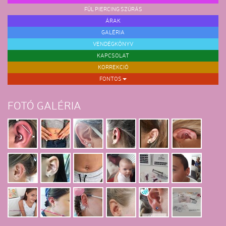
FÜL PIERCING SZÚRÁS
ÁRAK
GALÉRIA
VENDÉGKÖNYV
KAPCSOLAT
KORREKCIÓ
FONTOS
FOTÓ GALÉRIA