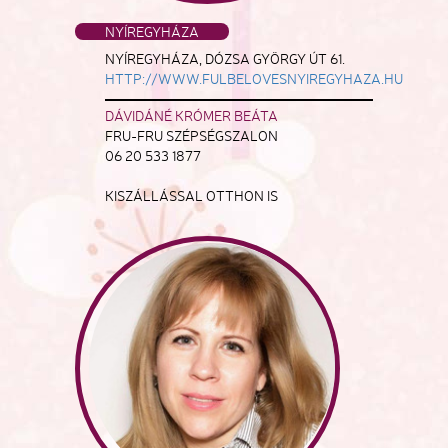
NYÍREGYHÁZA
NYÍREGYHÁZA, DÓZSA GYÖRGY ÚT 61.
HTTP://WWW.FULBELOVESNYIREGYHAZA.HU
DÁVIDÁNÉ KRÓMER BEÁTA
FRU-FRU SZÉPSÉGSZALON
06 20 533 1877
KISZÁLLÁSSAL OTTHON IS