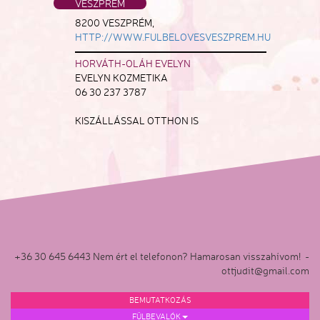
VESZPRÉM
8200 VESZPRÉM,
HTTP://WWW.FULBELOVESVESZPREM.HU
HORVÁTH-OLÁH EVELYN
EVELYN KOZMETIKA
06 30 237 3787
KISZÁLLÁSSAL OTTHON IS
+36 30 645 6443 Nem ért el telefonon? Hamarosan visszahívom! -
ottjudit@gmail.com
BEMUTATKOZÁS
FÜLBEVALÓK