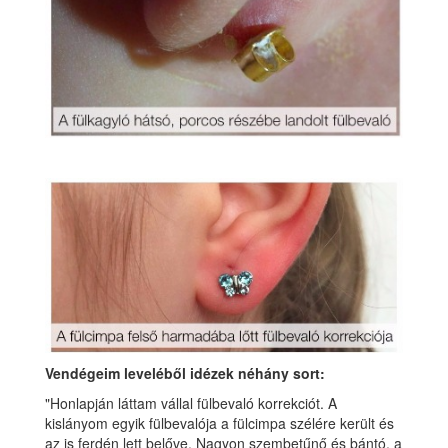
Vendégeim leveléből idézek néhány sort:
"Honlapján láttam vállal fülbevaló korrekciót. A
kislányom egyik fülbevalója a fülcimpa szélére került és
az is ferdén lett belőve. Nagyon szembetűnő és bántó, a