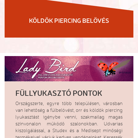
KÖLDÖK PIERCING BELÖVÉS
FÜLLYUKASZTÓ PONTOK
Országszerte, egyre több településen, városban
van lehetőség a fülbelövést, orr és köldök piercing
lyukasztást igénybe venni, szakmailag magas
színvonalon működő szalonokban. Udvarias
kiszolgálással, a Studex és a Medisept minőségi
termékeivel várjuk kedves vendégeinket. Keressék