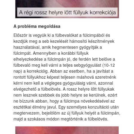
A probléma megoldása
Először is vegyük ki a fülbevalókat a fülcimpából és
kezdjük meg a seb kezelését hámosító készítmények
használatával, amik hegmentesen gyógyítják a
fülcimpát. Amennyiben a korábbi füllyuk
elhelyezkedése a fülcimpán jó, de ferdén lett belőve a
fülbevaló meg kell várni a teljes sebgyógyulást (10-12
nap) a korrekcióig. Abban az esetben, ha a javítást a
rontott füllyukhoz képest teljesen máshová szeretnénk
kérni nem kell a végleges gyógyulásig várni, azonnal
elvégezhető a fülbelövés. A rossz helyre lőtt füllyukak
nem lesznek szebbek és jobb helyre se kerülnek, ezért
ne bízzunk abban, hogy a fülcimpa növekedésével az
esztétikai élmény javul. Egy személyes konzultáció után
megtervezem, bejelölöm az új füllyuk helyét a fülcimpán,
majd a szokásos módon megtörténik a fülbelövés.