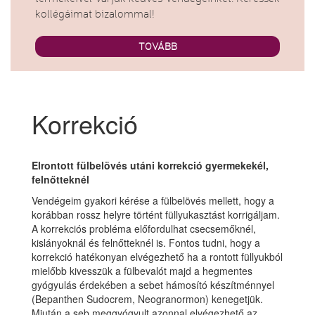
kollégáimat bizalommal!
TOVÁBB
Korrekció
Elrontott fülbelövés utáni korrekció gyermekekél,
felnőtteknél
Vendégeim gyakori kérése a fülbelövés mellett, hogy a
korábban rossz helyre történt füllyukasztást korrigáljam.
A korrekciós probléma előfordulhat csecsemőknél,
kislányoknál és felnőtteknél is. Fontos tudni, hogy a
korrekció hatékonyan elvégezhető ha a rontott füllyukból
mielőbb kivesszük a fülbevalót majd a hegmentes
gyógyulás érdekében a sebet hámosító készítménnyel
(Bepanthen Sudocrem, Neogranormon) kenegetjük.
Miután a seb meggyógyult azonnal elvégezhető az