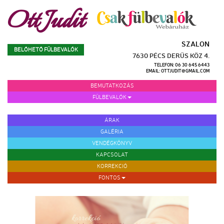
Ott Judit
SZALON
BELŐHETŐ FÜLBEVALÓK
7630 PÉCS DERŰS KÖZ 4.
TELEFON: 06
30 645 6443
EMAIL: OTTJUDIT@GMAIL.COM
BEMUTATKOZÁS
FÜLBEVALÓK
FÜL PIERCING SZÚRÁS
ÁRAK
GALÉRIA
VENDÉGKÖNYV
KAPCSOLAT
KORREKCIÓ
FONTOS