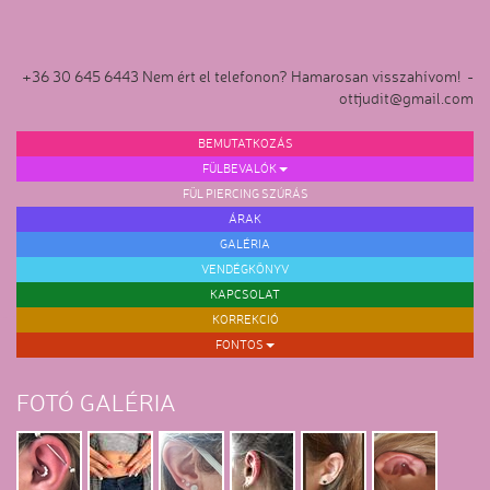
+36 30 645 6443 Nem ért el telefonon? Hamarosan visszahívom! -
ottjudit@gmail.com
BEMUTATKOZÁS
FÜLBEVALÓK
FÜL PIERCING SZÚRÁS
ÁRAK
GALÉRIA
VENDÉGKÖNYV
KAPCSOLAT
KORREKCIÓ
FONTOS
FOTÓ GALÉRIA