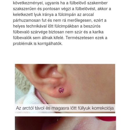
következményei, ugyanis ha a fülbelövő szakember
szakszerűen és pontosan végzi a fülbelövést, akkor a
keletkezett lyuk iránya a fülcimpán az arccal
párhuzamosan fut és nem rá merőlegesen, ezért a
helyes technikával lőtt fülcimpákban a beszúrós
fülbevaló szárvége biztosan nem szúr és a karika
fülbevalók sem állnak kifelé. Természetesen ezek a
problémák is korrigálhatók.