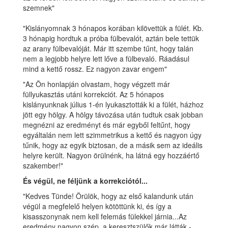
szemnek"
"Kislányomnak 3 hónapos korában kilövettük a fülét. Kb.
3 hónapig hordtuk a próba fülbevalót, aztán bele tettük
az arany fülbevalóját. Már itt szembe tűnt, hogy talán
nem a legjobb helyre lett lőve a fülbevaló. Ráadásul
mind a kettő rossz. Ez nagyon zavar engem"
"Az Ön honlapján olvastam, hogy végzett már
füllyukasztás utáni korrekciót. Az 5 hónapos
kislányunknak július 1-én lyukasztották ki a fülét, házhoz
jött egy hölgy. A hölgy távozása után tudtuk csak jobban
megnézni az eredményt és már egyből feltűnt, hogy
egyáltalán nem lett szimmetrikus a kettő és nagyon úgy
tűnik, hogy az egyik biztosan, de a másik sem az ideális
helyre került. Nagyon örülnénk, ha látná egy hozzáértő
szakember!"
És végül, ne féljünk a korrekciótól...
"Kedves Tünde! Örülök, hogy az első kalandunk után
végül a megfelelő helyen kötöttünk ki, és így a
kisasszonynak nem kell felemás fülekkel járnia...Az
eredmény nagyon szép, a keresztszülők már látták -