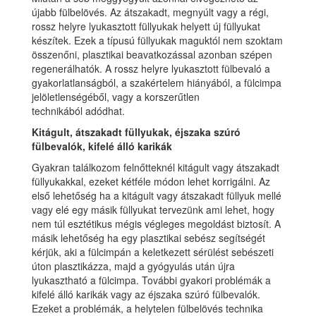
újabb fülbelövés. Az átszakadt, megnyúlt vagy a régi,
rossz helyre lyukasztott füllyukak helyett új füllyukat
készítek. Ezek a típusú füllyukak maguktól nem szoktam
összenőni, plasztikai beavatkozással azonban szépen
regenerálhatók. A rossz helyre lyukasztott fülbevaló a
gyakorlatlanságból, a szakértelem hiányából, a fülcimpa
jelöletlenségéből, vagy a korszerűtlen
technikából adódhat.
Kitágult, átszakadt füllyukak, éjszaka szúró
fülbevalók, kifelé álló karikák
Gyakran találkozom felnőtteknél kitágult vagy átszakadt
füllyukakkal, ezeket kétféle módon lehet korrigálni. Az
első lehetőség ha a kitágult vagy átszakadt füllyuk mellé
vagy elé egy másik füllyukat tervezünk ami lehet, hogy
nem túl esztétikus mégis végleges megoldást biztosít. A
másik lehetőség ha egy plasztikai sebész segítségét
kérjük, aki a fülcimpán a keletkezett sérülést sebészeti
úton plasztikázza, majd a gyógyulás után újra
lyukasztható a fülcimpa. További gyakori problémák a
kifelé álló karikák vagy az éjszaka szúró fülbevalók.
Ezeket a problémák, a helytelen fülbelövés technika