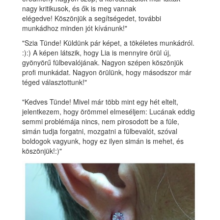
nagy kritikusok, és ők is meg vannak
elégedve! Köszönjük a segítségedet, további
munkádhoz minden jót kívánunk!"
"Szia Tünde! Küldünk pár képet, a tökéletes munkádról.
:):) A képen látszik, hogy Lia is mennyire örül új,
gyönyörű fülbevalójának. Nagyon szépen köszönjük
profi munkádat. Nagyon örülünk, hogy másodszor már
téged választottunk!"
"Kedves Tünde! Mivel már több mint egy hét eltelt,
jelentkezem, hogy örömmel elmeséljem: Lucának eddig
semmi problémája nincs, nem pirosodott be a füle,
simán tudja forgatni, mozgatni a fülbevalót, szóval
boldogok vagyunk, hogy ez ilyen simán is mehet, és
köszönjük!:)"