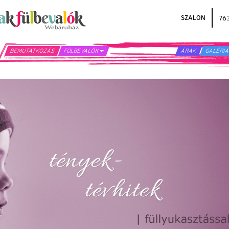
76
SZALON
BEMUTATKOZÁS
FÜLBEVALÓK
FÜL PIERCING SZÚRÁS
ÁRAK
GALÉRI