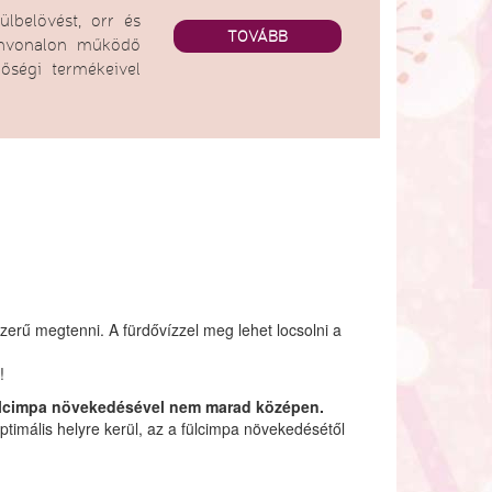
ülbelövést, orr és
TOVÁBB
zínvonalon működő
őségi termékeivel
lszerű megtenni. A fürdővízzel meg lehet locsolni a
!
a fülcimpa növekedésével nem marad középen.
optimális helyre kerül, az a fülcimpa növekedésétől