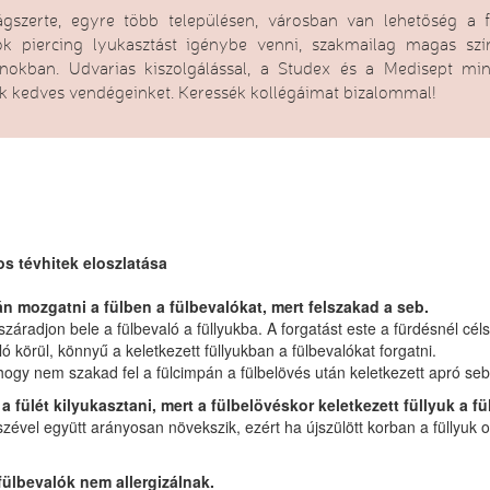
ágszerte, egyre több településen, városban van lehetőség a f
ök piercing lyukasztást igénybe venni, szakmailag magas s
onokban. Udvarias kiszolgálással, a Studex és a Medisept min
uk kedves vendégeinket. Keressék kollégáimat bizalommal!
os tévhitek eloszlatása
án mozgatni a fülben a fülbevalókat, mert felszakad a seb.
 száradjon bele a fülbevaló a füllyukba. A forgatást este a fürdésnél cé
ó körül, könnyű a keletkezett füllyukban a fülbevalókat forgatni.
hogy nem szakad fel a fülcimpán a fülbelövés után keletkezett apró seb
t a fülét kilyukasztani, mert a fülbelövéskor keletkezett füllyuk 
szével együtt arányosan növekszik, ezért ha újszülött korban a füllyuk 
fülbevalók nem allergizálnak.