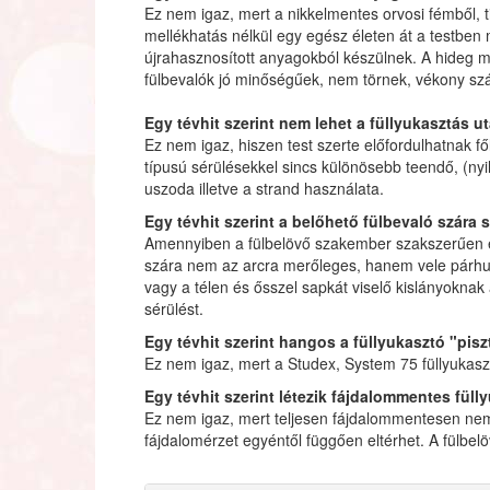
Ez nem igaz, mert a nikkelmentes orvosi fémből, 
mellékhatás nélkül egy egész életen át a testben 
újrahasznosított anyagokból készülnek. A hideg m
fülbevalók jó minőségűek, nem törnek, vékony szá
Egy tévhit szerint nem lehet a füllyukasztás 
Ez nem igaz, hiszen test szerte előfordulhatnak f
típusú sérülésekkel sincs különösebb teendő, (ny
uszoda illetve a strand használata.
Egy tévhit szerint a belőhető fülbevaló szára s
Amennyiben a fülbelövő szakember szakszerűen és 
szára nem az arcra merőleges, hanem vele párhuza
vagy a télen és ősszel sapkát viselő kislányokna
sérülést.
Egy tévhit szerint hangos a füllyukasztó "pisz
Ez nem igaz, mert a Studex, System 75 füllyukaszt
Egy tévhit szerint létezik fájdalommentes füll
Ez nem igaz, mert teljesen fájdalommentesen nem 
fájdalomérzet egyéntől függően eltérhet. A fülbe