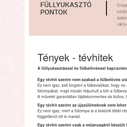
FÜLLYUKASZTÓ
Orsz
PONTOK
köld
szal
várj
Tények - tévhitek
A füllyukasztással és fülbelövéssel kapcsolat
Egy tévhit szerint nem szabad a fülbelövés ut
Ez nem igaz, kell forgatni a fülbevalókat, hogy ne
fülcimpákat, majd miután felpuhult a bőr a fülbeval
A művelet garantáltan fájdalommentes és biztos, 
Egy tévhit szerint az újszülötteknek nem lehe
Ez nem igaz, mert a fülcimpa is a testünk többi ré
függetlenül ott is marad.
Egy tévhit szerint csak a műanyagból készült 