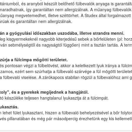
titániumból, és aranyból készült belőhető fülbevalók anyaga is garant
maradhatnak, így garantáltan nem allergizálnak. A műanyag fülbevalók 
űanyag megvetemedhet, illetve széttörhet. A Studex által forgalmazott
rúak és garantáltan nem allergizálnak.
után a gyógyulási időszakban uszodába, illetve strandra menni.
őleg kisgyermekeknél nagyobb kiterjedésű sebek a bőrfelületen (pl: horz
ilván sebmélységtől és nagyságtól függően) mint a tisztán tartás. A te
zúrja a fülcimpa mögötti területet.
pontosan végzi a fülbelövést, akkor a keletkezett lyuk iránya a fülci
mos, ezért sem szúrhatja a fülbevaló szárvége a fül mögötti területe
k a fülbevaló viselése. A zárókapocs stabilan rögzül a fülbevalóhoz am
toly", és a gyerekek megijednek a hangjától.
ó készüléke teljesen hangtalanul lyukasztja át a fülcimpát.
yukasztás.
lehet fület lyukasztani, hiszen a fülbevaló behelyezésével a bőr foly
lövés pillanatában és még pár másodpercig érezhetünk egy kis kellemet