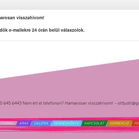
marosan visszahívom!
k e-mailekre 24 órán belül válaszolok.
0 645 6443 Nem ért el telefonon? Hamarosan visszahívom! - ottjudit@
G SZÚRÁS
ÁRAK
GALÉRIA
VENDÉGKÖNYV
KAPCSOLAT
KORREKCIÓ
FO