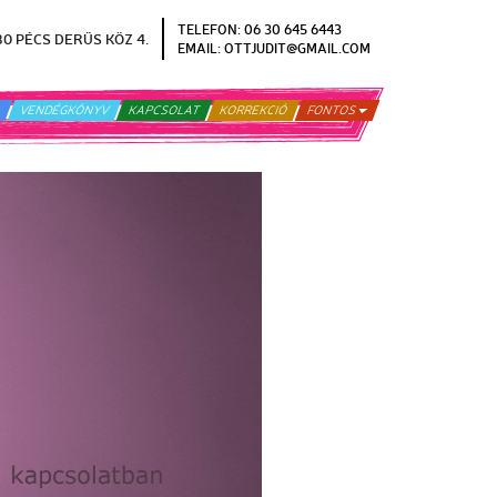
TELEFON: 06
30 645 6443
30 PÉCS DERŰS KÖZ 4.
EMAIL: OTTJUDIT@GMAIL.COM
A
VENDÉGKÖNYV
KAPCSOLAT
KORREKCIÓ
FONTOS