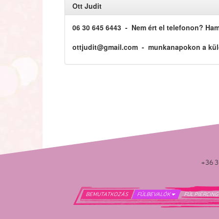
Ott Judit
06 30 645 6443
- Nem ért el telefonon? Ha
ottjudit@gmail.com - munkanapokon a küldö
+36 3
BEMUTATKOZÁS
FÜLBEVALÓK
FÜL PIERCIN