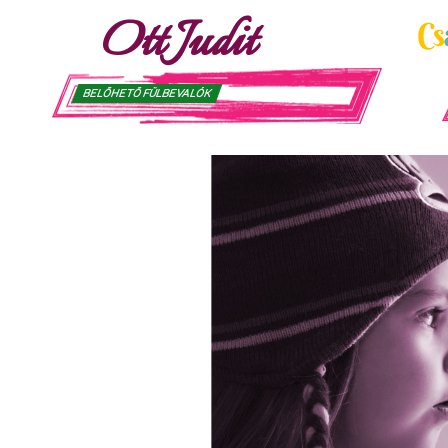
Ott Judit
BELŐHETŐ FÜLBEVALÓK