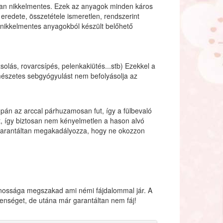
áltan nikkelmentes. Ezek az anyagok minden káros
eredete, összetétele ismeretlen, rendszerint
 nikkelmentes anyagokból készült belőhető
solás, rovarcsípés, pelenkakiütés...stb) Ezekkel a
rmészetes sebgyógyulást nem befolyásolja az
mpán az arccal párhuzamosan fut, így a fülbevaló
t, így biztosan nem kényelmetlen a hason alvó
i garantáltan megakadályozza, hogy ne okozzon
tonossága megszakad ami némi fájdalommal jár. A
lenséget, de utána már garantáltan nem fáj!